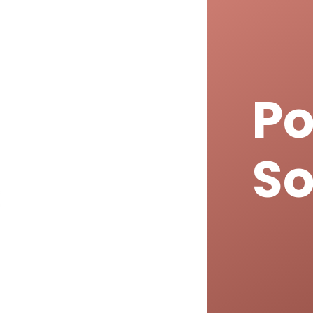
Po
So